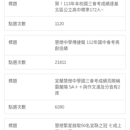
賀！113年本校國三會考成績達基
北區公立高中標準172人~
1120
慧燈中學傳捷報 112年國中會考再
創佳績
21811
宜蘭慧燈中學國三會考成績亮眼稱
霸蘭陽 5A＋＋與作文滿及分皆有2
席
6280
慧燈繁星錄取50名宜縣之冠 七成上