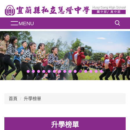
跳
到
主
MENU
要
內
容
區
首頁
升學榜單
升學榜單