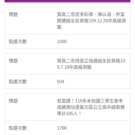
賀高二忠班李彩禕、陳以涵、許富
閎通過全民英檢109.12.26中高級測
驗
1000
賀高二忠班張芷瑄通過全民英檢10
9.7.18中高級測驗
504
就是讚！115年本校國三學生會考
成績預估達基北區公立高中錄取標
準計185人！
1788