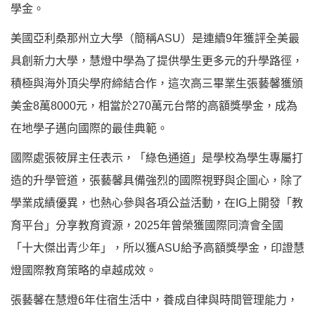
學金。
美國亞利桑那州立大學（簡稱ASU）是連續9年獲評全美最
具創新力大學，慧燈中學為了提供學生更多元的升學路徑，
積極與海外頂尖學府締結合作，這次高三畢業生張藝馨獲頒
美金8萬8000元，相當於270萬元台幣的高額獎學金，成為
在地學子邁向國際的最佳典範。
國際處張筱屏主任表示，「綠色通道」是學校為學生專屬打
造的升學管道，張藝馨具備強烈的國際視野與企圖心，除了
學業成績優異，也熱心參與各項公益活動，在IG上開發「教
育平台」分享教育資源，2025年曾榮獲國際同濟會全國
「十大傑出青少年」，所以獲ASU給予高額獎學金，印證慧
燈國際教育策略的卓越成效。
張藝馨在慧燈6年住宿生活中，養成自律與時間管理能力，