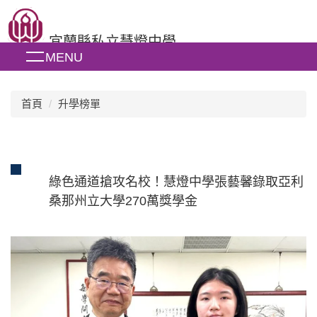
跳
到
宜蘭縣私立慧燈中學
主
MENU
要
內
容
區
首頁
升學榜單
綠色通道搶攻名校！慧燈中學張藝馨錄取亞利
桑那州立大學270萬獎學金