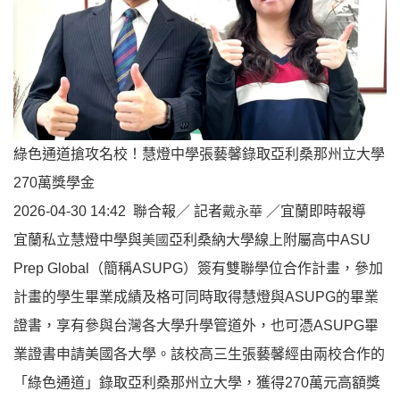
綠色通道搶攻名校！慧燈中學張藝馨錄取亞利桑那州立大學
270萬獎學金
2026-04-30 14:42
聯合報／ 記者
戴永華
／宜蘭即時報導
宜蘭私立慧燈中學與
美國
亞利桑納大學線上附屬高中ASU
Prep Global（簡稱ASUPG）簽有雙聯學位合作計畫，參加
計畫的學生畢業成績及格可同時取得慧燈與ASUPG的畢業
證書，享有參與台灣各大學升學管道外，也可憑ASUPG畢
業證書申請美國各大學。該校高三生張藝馨經由兩校合作的
「綠色通道」錄取亞利桑那州立大學，獲得270萬元高額獎