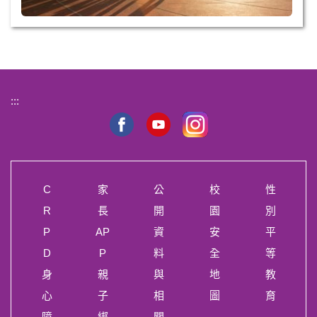
:::
C
家
公
校
性
R
長
開
園
別
P
AP
資
安
平
D
P
料
全
等
身
親
與
地
教
心
子
相
圖
育
障
綁
關