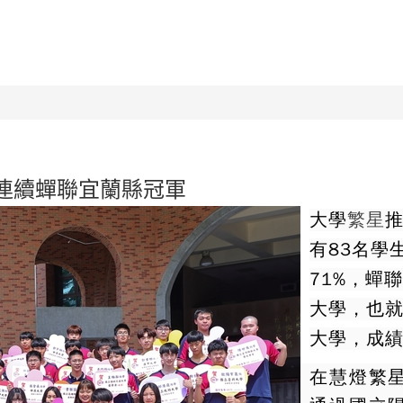
校園組織
新聞公告
競賽榮譽榜
特色課程
連續蟬聯宜蘭縣冠軍
大學
繁星
有83名學
71%，蟬
大學，也就
大學，成
在慧燈繁