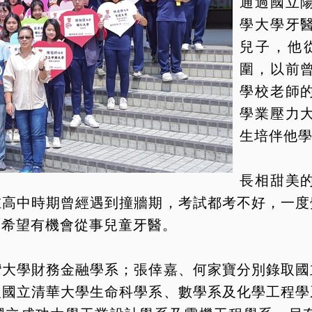
通過國立
學大學牙
兒子，他
圍，以前
學校老師
學業壓力
生培伴他
長相甜美
在高中時期曾經遇到撞牆期，考試都考不好，一度
來希望有機會從事兒童牙醫。
灣大學財務金融學系；張倖嘉、何家寶分別錄取國
取國立清華大學生命科學系、數學系及化學工程學