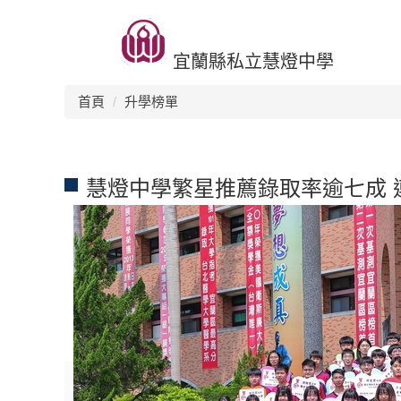
跳
回首頁
升學榜單
生活環境
交流活動
招生訊息
到
主
宜蘭縣私立慧燈中學
要
內
首頁
升學榜單
容
區
慧燈中學繁星推薦錄取率逾七成 