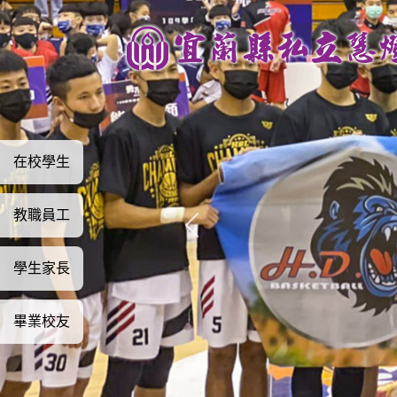
跳
到
主
要
內
容
區
在校學生
教職員工
學生家長
畢業校友