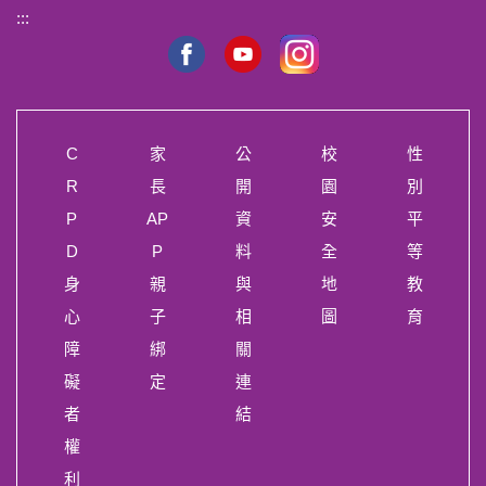
:::
C
家
公
校
性
R
長
開
園
別
P
AP
資
安
平
D
P
料
全
等
身
親
與
地
教
心
子
相
圖
育
障
綁
關
礙
定
連
者
結
權
利