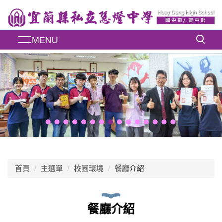
跳
到
主
MENU
要
內
容
區
首頁
主選單
校園環境
餐廳介紹
餐廳介紹