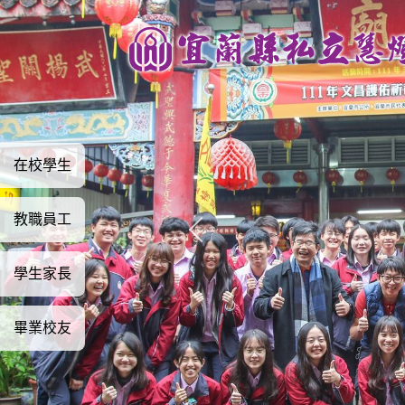
跳
到
主
要
內
容
區
在校學生
教職員工
學生家長
畢業校友