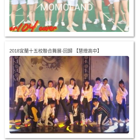
2018宜蘭十五校聯合舞展-回歸 【慧燈高中】