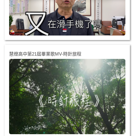
慧燈高中第21屆畢業歌MV-時針旅程