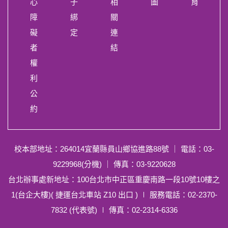
心
子
相
圖
育
障
綁
關
礙
定
連
者
結
權
利
公
約
校本部地址：264014宜蘭縣員山鄉協進路88號
｜ 電話：03-
9229968(分機) ｜ 傳真：03-9220628
台北辦事處新地址：100台北市中正區重慶南路一段10號10樓之
1(台企大樓)( 捷運台北車站 Z10 出口 ) ∣ 服務電話：02-2370-
7832 (代表號) ∣ 傳真：02-2314-6336