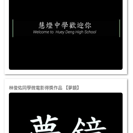
林俊佑同學微電影得獎作品 【夢鏡】