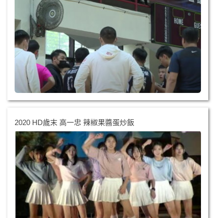
2020 HD歲末 高一忠 辣椒果醬蛋炒飯