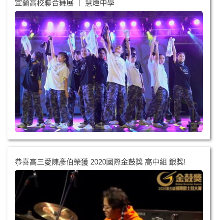
宜蘭高校聯合舞展 ｜ 慧燈中學
恭喜高三愛陳彥伯榮獲 2020國際金鼓獎 高中組 銀獎!