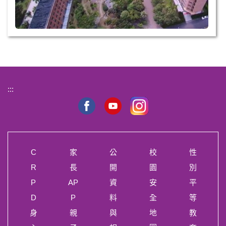
:::
C
家
公
校
性
R
長
開
園
別
P
AP
資
安
平
D
P
料
全
等
身
親
與
地
教