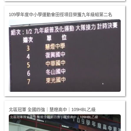
109學年度中小學運動會田徑項目榮獲九年級組第二名
北區冠軍 全國四強｜慧燈高中｜109HBL乙級