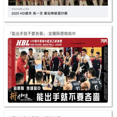
『能出手就不要吝嗇』-宜蘭縣慧燈高中