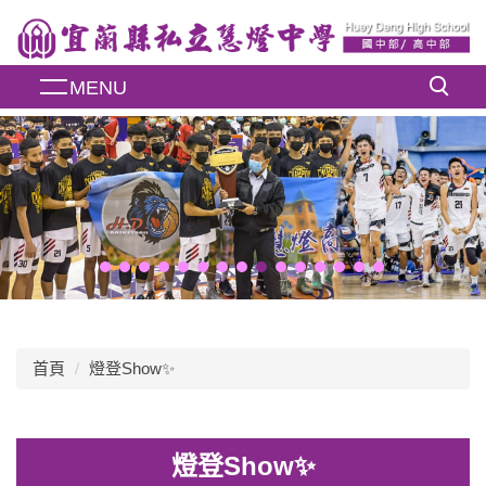
跳
到
主
MENU
要
內
容
區
首頁
燈登Show✨
燈登Show✨