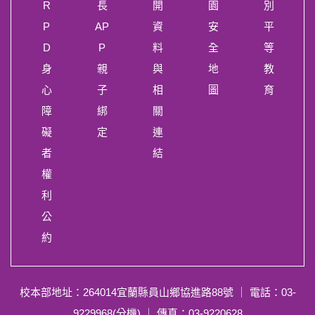
R
長
開
園
別
P
AP
資
安
平
D
P
料
全
等
身
親
與
地
教
心
子
相
圖
育
障
綁
關
礙
定
連
者
結
權
利
公
約
校本部地址：264014宜蘭縣員山鄉協進路88號
｜ 電話：03-
9229968(分機) ｜ 傳真：03-9220628