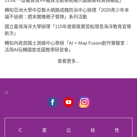
115年「虛擬實境VR擬真互動系統融入晶圓製程實務職能」
轉知亞洲大學中亞聯大網路成癮防治中心辦理「2026青少年幸
福不迷網：週末關機親子營隊」系列活動
國立臺灣海洋大學辦理「115年度御風實習船環島海洋教育宣導
航次」
轉知內政部國土測繪中心舉辦「AI × Map Fusion創作實驗室：
活用AI玩轉國家底圖教學研習會」
查看更多...
:::
C
家
公
校
性