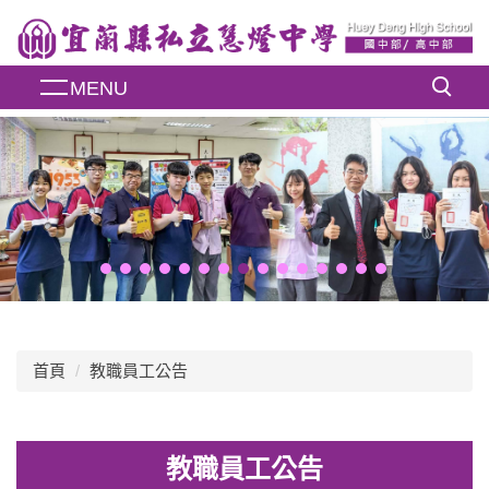
跳
到
主
MENU
要
內
容
區
首頁
教職員工公告
教職員工公告