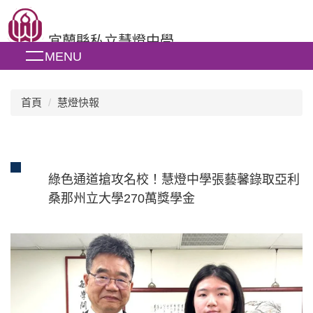
跳
到
宜蘭縣私立慧燈中學
主
MENU
要
內
容
區
首頁
慧燈快報
綠色通道搶攻名校！慧燈中學張藝馨錄取亞利
桑那州立大學270萬獎學金