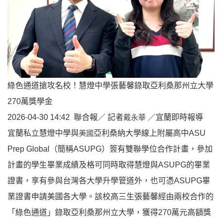
綠色通道搶攻名校！慧燈中學張藝馨錄取亞利桑那州立大學
270萬獎學金
2026-04-30 14:42
聯合報／ 記者
戴永華
／宜蘭即時報導
宜蘭私立慧燈中學與
美國
亞利桑納大學線上附屬高中ASU
Prep Global（簡稱ASUPG）簽有雙聯學位合作計畫，參加
計畫的學生畢業成績及格可同時取得慧燈與ASUPG的畢業
證書，享有參與台灣各大學升學管道外，也可憑ASUPG畢
業證書申請美國各大學。該校高三生張藝馨經由兩校合作的
「綠色通道」錄取亞利桑那州立大學，獲得270萬元高額獎