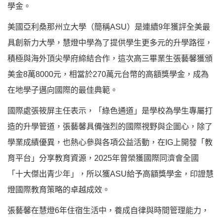
學金。
美國亞利桑那州立大學（簡稱ASU）是連續9年獲評全美最
具創新力大學，慧燈中學為了提供學生更多元的升學路徑，
積極與海外頂尖學府締結合作，這次高三畢業生張藝馨獲頒
美金8萬8000元，相當於270萬元台幣的高額獎學金，成為
在地學子邁向國際的最佳典範。
國際處張筱屏主任表示，「綠色通道」是學校為學生專屬打
造的升學管道，張藝馨具備強烈的國際視野與企圖心，除了
學業成績優異，也熱心參與各項公益活動，在IG上開發「教
育平台」分享教育資源，2025年曾榮獲國際同濟會全國
「十大傑出青少年」，所以獲ASU給予高額獎學金，印證慧
燈國際教育策略的卓越成效。
張藝馨在慧燈6年住宿生活中，養成自律與時間管理能力，