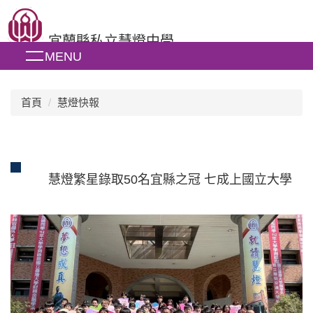
跳
到
宜蘭縣私立慧燈中學
主
MENU
要
內
容
區
首頁
慧燈快報
慧燈繁星錄取50名宜縣之冠 七成上國立大學