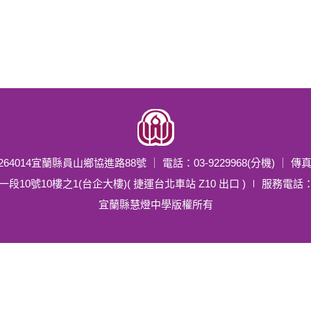
4014宜蘭縣員山鄉協進路88號 ｜ 電話：03-9229968(分機) ｜ 傳真：0
0樓之1(台企大樓)( 捷運台北車站 Z10 出口 ) ∣ 服務電話：02-2370
宜蘭縣慧燈中學版權所有