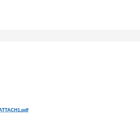
校園組織
新聞公告
競賽榮譽榜
特色課程
ATTACH1.pdf