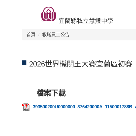
跳
回首頁
升學榜單
生活環境
交流活動
招生訊息
到
主
宜蘭縣私立慧燈中學
要
內
首頁
教職員工公告
容
區
2026世界機關王大賽宜蘭區初賽
393500200U0000000_376420000A_1150001788B_