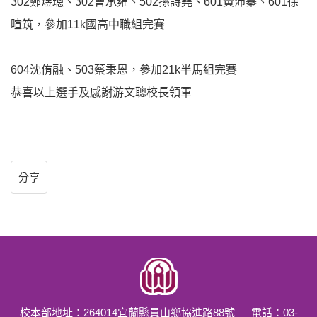
302鄭煜璁、302曹承雍、502孫詩堯、601黃沛蓁、601徐
暄筑，參加11k國高中職組完賽
604沈侑融、503蔡秉恩，參加21k半馬組完賽
恭喜以上選手及感謝游文聰校長領軍
分享
校本部地址：264014宜蘭縣員山鄉協進路88號 ｜ 電話：03-