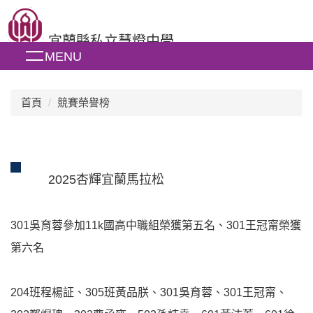
跳
到
宜蘭縣私立慧燈中學
主
MENU
要
內
容
區
首頁
競賽榮譽榜
2025杏輝宜蘭馬拉松
301吳育蓉參加11k國高中職組榮獲第五名、301王冠甯榮獲
第六名
204班程楊証、305班黃品朕、301吳育蓉、301王冠甯、