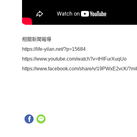
相關新聞報導
https://life-yilan.net/?p=15684
https://www.youtube.com/watch?v=tHIFurXuqUo
https://www.facebook.com/share/v/19PWxE2vcK/?mi