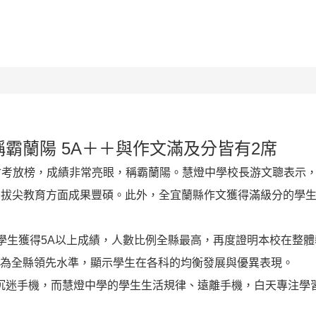
校園組織
新聞公告
競賽榮譽榜
特色課程
霸蘭陽 5A＋＋與作文滿及分皆有2席
三會考放榜，成績非常亮眼，稱霸蘭陽。慧燈中學校長游文聰表示，
在拔尖教育方面成果豐碩。此外，全宜蘭縣作文獲得滿級分的學生
學生獲得5A以上成績，人數比例全縣最高，再度證明本校在整體
，均為全縣領先水準，顯示學生在各科的均衡發展與優異表現。
沉迷手機，而慧燈中學的學生生活規律、遠離手機，白天專注學