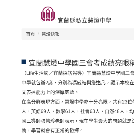
跳
回首頁
升學榜單
生活環境
交流活動
招生訊息
到
主
宜蘭縣私立慧燈中學
要
內
首頁
慧燈快報
容
區
宜蘭慧燈中學國三會考成績亮眼稱
（Life生活網／宜蘭採訪報導）宜蘭縣慧燈中學國
中學就包辦2席，分別為馮威皓與詹逸凡，顯示本校
文表達能力上的深厚底蘊。
在高分群表現方面，慧燈中學亦十分亮眼，共有23位
人，英語69人，數學61人，社會63人，自然48人
國三導師張慧珍老師表示，現在學生最大的問題就是
軌，學習就會有正常的發揮。