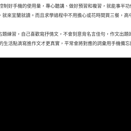
要控制好手機的使用量，專心聽講、做好預習和複習，就能事半功
，就來宜蘭就讀。而且求學過程中不用擔心或花時間買三餐，高
古題練習，自己喜歡寫抒情文，不會刻意背名言佳句，作文出題
常的生活點滴寫進作文才更真實，平常會將對應的詞彙用手機備忘