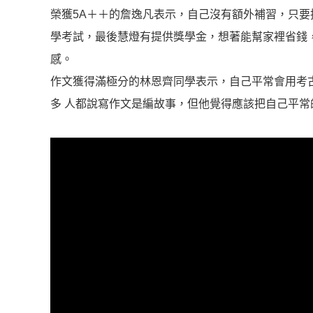
榮獲5A＋＋的詹逸凡表示，自己沒有額外補習，只
學考試，最後慧燈有提供獎學金，想著能幫家裡省錢
感。
作文獲得滿極分的林恩齊同學表示，自己平常會用考
多 人都說寫作文是編故事，但他覺得應該把自己平