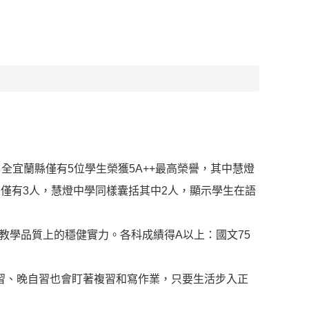
全宜蘭縣僅有5位學生榮獲5A++最高榮譽，其中慧燈
僅有3人，慧燈中學同樣囊括其中2人，顯示學生在語
教學品質上的穩健實力。各科成績得A以上：國文75
習、晚自習也會盯著複習和寫作業，只要生活步入正