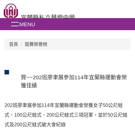
跳
到
宜蘭縣私立慧燈中學
主
MENU
要
內
容
區
首頁
競賽榮譽榜
賀~~202班廖聿展參加114年宜蘭縣運動會榮
獲佳績
202班廖聿展參加114年宜蘭縣運動會榮獲女子50公尺蛙
式、100公尺蛙式、200公尺蛙式三項冠軍，並於50公尺蛙
式及200公尺蛙式破大會紀錄