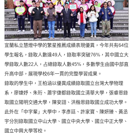
宜蘭私立慧燈中學的繁星推薦成績表現優異，今年共有64位
學生報名，錄取人數達49人，錄取率突破76%，其中國立大
學錄取人數22人，占總錄取人數45%，多數學生由國中部直
升高中部，展現學校6年一貫的完整學習成果。
錄取的學生中，王柏涵以優異成績錄取國立台灣大學物理
系，廖婕妤、朱珩、蕭宇倢都錄取國立清華大學，張睿恩錄
取國立陽明交通大學，陳安詡、洪楷恩錄取國立成功大學。
此外在「中字輩」大學中，李彥廷、許家寶、陳妍臻、黃丞
宇分別錄取國立中山大學、國立中央大學、國立中正大學、
國立中興大學等校。