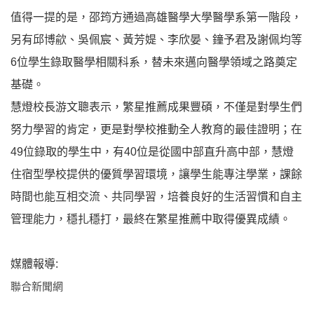
值得一提的是，邵筠方通過高雄醫學大學醫學系第一階段，
另有邱博歈、吳佩宸、黃芳媞、李欣晏、鐘予君及謝佩均等
6位學生錄取醫學相關科系，替未來邁向醫學領域之路奠定
基礎。
慧燈校長游文聰表示，繁星推薦成果豐碩，不僅是對學生們
努力學習的肯定，更是對學校推動全人教育的最佳證明；在
49位錄取的學生中，有40位是從國中部直升高中部，慧燈
住宿型學校提供的優質學習環境，讓學生能專注學業，課餘
時間也能互相交流、共同學習，培養良好的生活習慣和自主
管理能力，穩扎穩打，最終在繁星推薦中取得優異成績。
媒體報導:
聯合新聞網