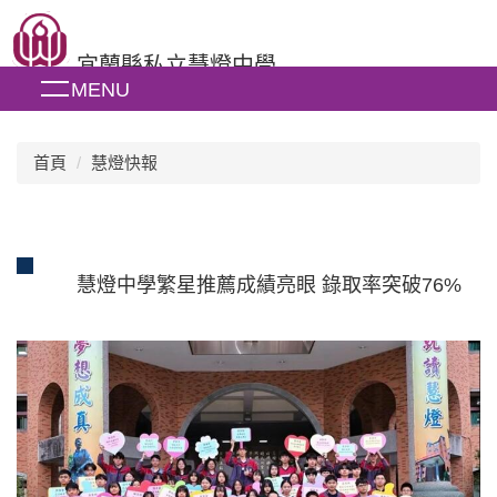
跳
到
宜蘭縣私立慧燈中學
主
MENU
要
內
容
區
首頁
慧燈快報
慧燈中學繁星推薦成績亮眼 錄取率突破76%