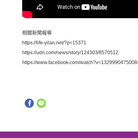
相關新聞報導
https://life-yilan.net/?p=15371
https://udn.com/news/story/124303/8570512
https://www.facebook.com/watch?v=1329990475008