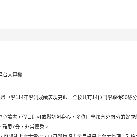
校園組織
新聞公告
競賽榮譽榜
特色課程
目標台大電機
慧燈中學114年學測成績表現亮眼！全校共有14位同學取得50
專心讀書，假日則可放鬆調劑身心，多位同學都有57級分的好成
，雅思7分，非常優秀。
績，可望能上台大電機，自己卻謙虛表示目標是上台大物理，建