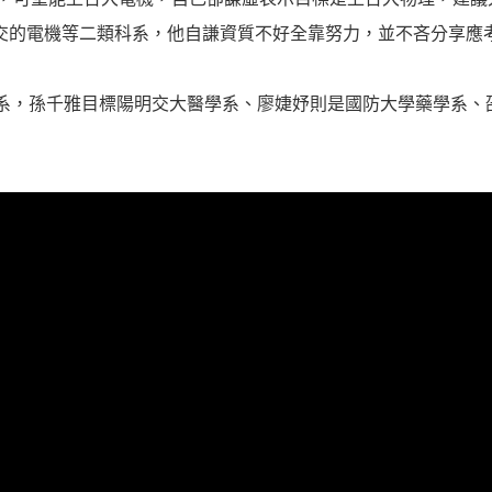
交的電機等二類科系，他自謙資質不好全靠努力，並不吝分享應
科系，孫千雅目標陽明交大醫學系、廖婕妤則是國防大學藥學系、