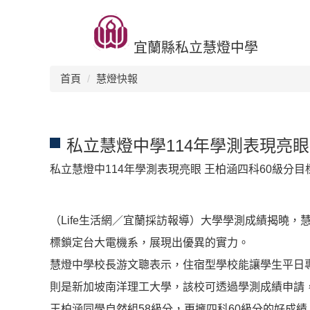
跳
回首頁
升學榜單
生活環境
交流活動
招生訊息
到
主
宜蘭縣私立慧燈中學
要
內
首頁
慧燈快報
容
區
私立慧燈中學114年學測表現亮眼
私立慧燈中114年學測表現亮眼 王柏涵四科60級分
（Life生活網／宜蘭採訪報導）大學學測成績揭曉，
標鎖定台大電機系，展現出優異的實力。
慧燈中學校長游文聰表示，住宿型學校能讓學生平日
則是新加坡南洋理工大學，該校可透過學測成績申請
王柏涵同學自然組58級分，更擁四科60級分的好成