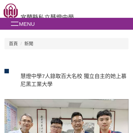
跳
到
宜蘭縣私立慧燈中學
主
MENU
要
內
容
區
首頁
新聞
慧燈中學7人錄取百大名校 獨立自主的她上慕
尼黑工業大學