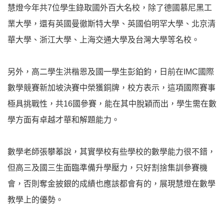
慧燈今年共7位學生錄取國外百大名校，除了德國慕尼黑工
業大學，還有英國曼徹斯特大學、英國伯明罕大學、北京清
華大學、浙江大學、上海交通大學及台灣大學等名校。
另外，高二學生洪楷恩及國一學生彭鉑鈞，日前在IMC國際
數學競賽新加坡決賽中榮獲銅牌，校方表示，這項國際賽事
極具挑戰性，共16國參賽，能在其中脫穎而出，學生需在數
學方面有卓越才華和解題能力。
數學老師張攀菶說，其實學校有些學校的數學能力很不錯，
但高三及國三生面臨準備升學壓力，只好割捨集訓參賽機
會，否則奪金披銀的成績也應該都會有的，展現慧燈在數學
教學上的優勢。