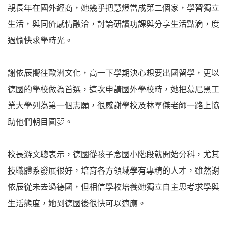
親長年在國外經商，她幾乎把慧燈當成第二個家，學習獨立
生活，與同儕感情融洽，討論研讀功課與分享生活點滴，度
過愉快求學時光。
謝依辰嚮往歐洲文化，高一下學期決心想要出國留學，更以
德國的學校做為首選，這次申請國外學校時，她把慕尼黑工
業大學列為第一個志願，很感謝學校及林羣傑老師一路上協
助他們朝目圓夢。
校長游文聰表示，德國從孩子念國小階段就開始分科，尤其
技職體系發展很好，培育各方領域學有專精的人才，雖然謝
依辰從未去過德國，但相信學校培養她獨立自主思考求學與
生活態度，她到德國後很快可以適應。