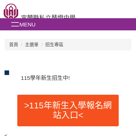
跳
到
宜蘭縣私立慧燈中學
主
MENU
要
內
容
區
首頁
主選單
招生專區
115學年新生招生中!
>115年新生入學報名網
站入口<
<