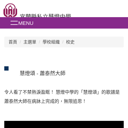
跳
到
宜蘭縣私立慧燈中學
主
MENU
要
內
容
區
首頁
主選單
學校組織
校史
慧燈頌 - 蕭泰然大師
令人看了不禁熱淚盈眶！ 慧燈中學的「慧燈頌」的歌譜是
蕭泰然大師在病牀上完成的，無限追思！