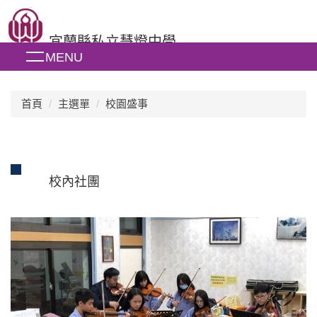
跳
到
宜蘭縣私立慧燈中學
主
MENU
要
內
容
區
首頁
主選單
校園盛事
校內社團