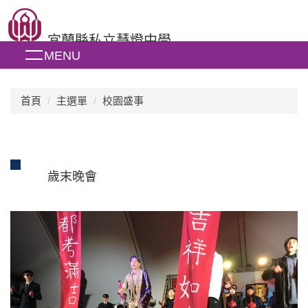
跳
到
宜蘭縣私立慧燈中學
主
MENU
要
內
容
區
首頁
主選單
校園盛事
歲末晚會