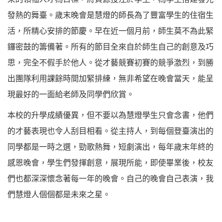
發熱的舞臺。歲末晚會是慧燈的師長為了豐富學生的住宿生
活，所精心安排的節慶。早在近一個月前，師生莫不為此緊
鑼密鼓的籌備著。所有的節目全來自於師生自己的創意及巧
思，完全不假手於他人。從才藝競賽初賽的競爭激烈，到勝
出團隊利用課餘時間加緊排練，無非希望在晚會當天，能呈
現最好的一面給老師及同學們欣賞。
本校的升學成績優異，但不要以為慧燈學生只會念書，他們
的才藝表現也令人刮目相看。從主持人，到每個登臺演出的
同學都是一時之選，勁歌熱舞，短劇演出，每年歲末年終的
感恩晚會，學生們發揮創意，展現所能，即使畢業後，校友
們也都深深懷念著每一年的晚會。自己的晚會自己表演，我
們慧燈人個個都是未來之星。