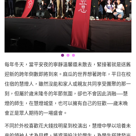
每年冬天，當平安夜的寧靜溫馨還未散去，緊接著就是送舊
迎新的跨年倒數即將到來。麻瓜的世界想著跨年，平日在校
住宿的慧燈人，雖然沒能和家人或親友共同享受團聚的那一
刻，但屬於歲末隆冬的年節氛圍，卻也不會因此消融──慧
燈的師生，在慧燈城堡，也可以擁有自己的狂歡──歲末晚
會正是眾人期待的一場盛會。
不同於外校喜歡花大錢找明星到校演出，慧燈中學以培養未
來的領袖人才為目標，將資源投注於學生，為學生搭建發光