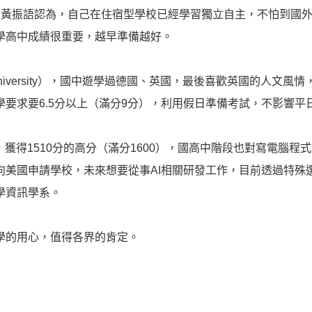
。黃振語認為，自己在住宿型學校已經學習獨立自主，不怕到國
學高中成績很重要，越早準備越好。
r University），國中遊學過德國、英國，最後喜歡英國的人
要求要6.5分以上（滿分9分），利用假日準備考試，不影響平
，獲得1510分的高分（滿分1600），國高中階段也對寫電腦
向美國申請學校，未來想要從事AI相關研發工作，目前透過特殊
學資訊學系。
學的用心，值得各界的肯定。