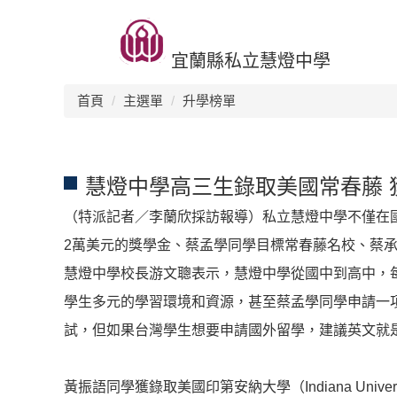
跳
回首頁
升學榜單
生活環境
交流活動
招生訊息
到
主
宜蘭縣私立慧燈中學
要
內
首頁
主選單
升學榜單
容
區
慧燈中學高三生錄取美國常春藤 
（特派記者／李蘭欣採訪報導）私立慧燈中學不僅在
2萬美元的獎學金、蔡孟學同學目標常春藤名校、蔡
慧燈中學校長游文聰表示，慧燈中學從國中到高中，
學生多元的學習環境和資源，甚至蔡孟學同學申請一項
試，但如果台灣學生想要申請國外留學，建議英文就
黃振語同學獲錄取美國印第安納大學（Indiana Universi