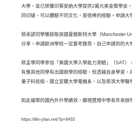
大學，並已榮獲印第安納大學提供2萬元美金獎學金
同切磋，可以體驗不同文化，是很棒的經驗。申請大
蔡承諺同學獲錄取英國曼徹斯特大學（Mancheste
分享，申請歐洲學校一定要考雅思，自己申請到的大學
蔡孟學同學參加「美國大學入學能力測驗」（SAT）
有像其他同學有出國遊學的經驗，但憑藉自身學習，
量子科技組、國立宜蘭大學電機系，以及慈濟大學醫
如此璀璨的國內外升學績效，顯現慧燈中學長年來辦
https://life-yilan.net/?p=8493