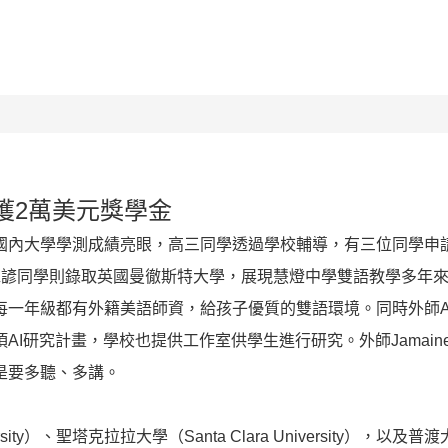
校園組織
新聞公告
競賽榮譽榜
特色課程
獲2萬美元獎學金
國內大學學測成績亮眼，高三同學透過學校輔導，有三位同學申
承諺同學則錄取英國曼徹斯特大學，展現慧燈中學雙語教學多年
每一年級都有外籍美語師資，給孩子優質的雙語環境。同時外師A
AI研究計畫，學校也提供工作室供學生進行研究。外師Jamai
是要多聽、多講。
ty）、聖塔克拉拉大學（Santa Clara University），以及普渡