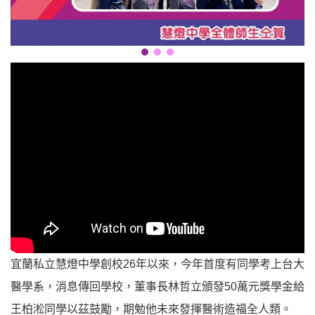
宜蘭私立慧燈中學創校26年以來，今年首度有同學考上台大
醫學系，消息傳回學校，董事長林哲立頒發50萬元獎學金給
王柏淞同學以茲鼓勵，期勉他未來發揮醫術造福全人類。