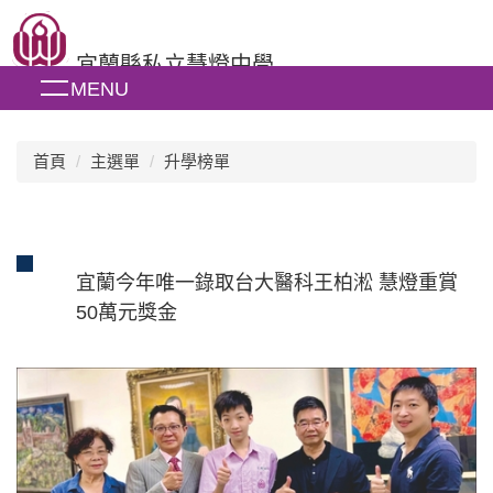
跳
到
宜蘭縣私立慧燈中學
主
MENU
要
內
容
區
首頁
主選單
升學榜單
宜蘭今年唯一錄取台大醫科王柏淞 慧燈重賞
50萬元獎金